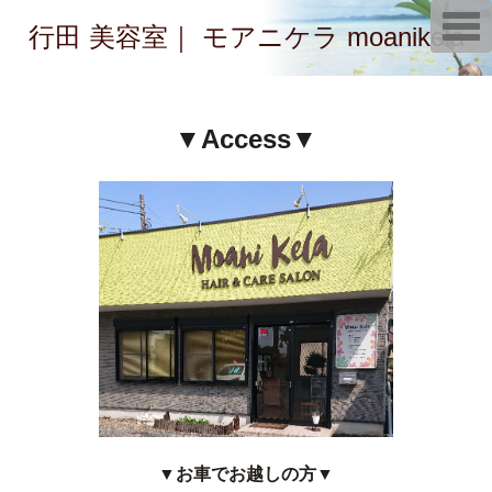
T
行田 美容室｜ モアニケラ moanikela
o
g
g
l
e
n
▼Access▼
a
v
i
g
a
t
i
o
n
▼お車でお越しの方▼